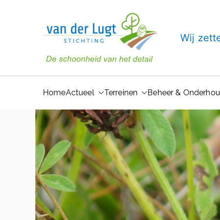
Ga
naar
de
Van der 
Wij zett
inhoud
Home
Actueel
Terreinen
Beheer & Onderho