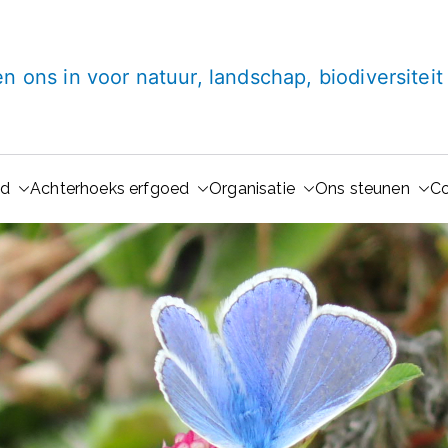
Lugt Stichting
en ons in voor natuur, landschap, biodiversitei
ud
Achterhoeks erfgoed
Organisatie
Ons steunen
Co