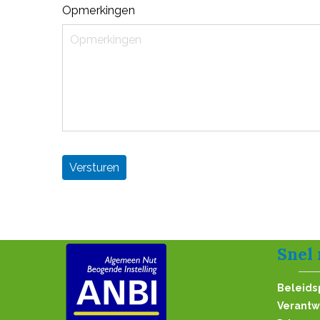
Opmerkingen
Snel
Beleids
Verantw