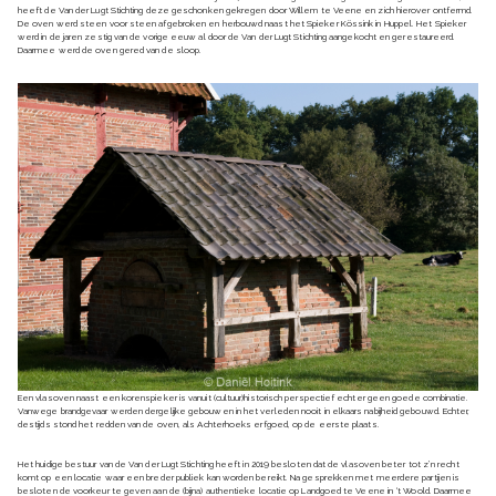
heeft de Van der Lugt Stichting deze geschonken gekregen door Willem te Veene en zich hierover ontfermd.
De oven werd steen voor steen afgebroken en herbouwd naast het Spieker Kössink in Huppel. Het Spieker
werd in de jaren zestig van de vorige eeuw al door de Van der Lugt Stichting aangekocht en gerestaureerd.
Daarmee werd de oven gered van de sloop.
Een vlasoven naast een korenspieker is vanuit (cultuur)historisch perspectief echter geen goede combinatie.
Vanwege brandgevaar werden dergelijke gebouwen in het verleden nooit in elkaars nabijheid gebouwd. Echter,
destijds stond het redden van de oven, als Achterhoeks erfgoed, op de eerste plaats.
Het huidige bestuur van de Van der Lugt Stichting heeft in 2019 besloten dat de vlasoven beter tot z’n recht
komt op een locatie waar een breder publiek kan worden bereikt. Na gesprekken met meerdere partijen is
besloten de voorkeur te geven aan de (bijna) authentieke locatie op Landgoed te Veene in ‘t Woold. Daarmee