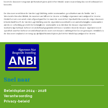
keert de vlasoven terug naar zijn historisch juiste plek in het Woold, waar eeuwenlang vlas werd verbouwd en
bewerkt.
De vlasoven werd door de Van der Lugt Stichting, onder voorwaarden, geschonken aan de familie Van ’t
Westende Meeder-Sikkink, de nazaten van Willem te Veene en huidige eigenaren van Landgoed te Veene.
Omdat het om een uniek stuk erfgoed gaat (het is naast de oven in het Openlucht Museum de enige vlasoven
in Nederland) heeft de Van der Lugt Stichting voor de eigendomsoverdracht een aantal belangrijke voorwaarden
aan deze schenking gesteld. De belangrijkste voorwaarde was dat door de nieuwe eigenaren het
toekomstige behoud, beheer en onderhoud gegarandeerd moest worden. Door de nieuwe eigenaren werd
specifiek voor het beheer en onderhoud van de oven een nieuwe stichting in het leven geroepen. Inmiddels is
de vlasoven verplaatst en terug op zijn (bijna) historisch juiste plek in het Woold op Landgoed te Veene.
Snel naar
Beleidsplan 2024 - 2028
Verantwoording
Privacy-beleid