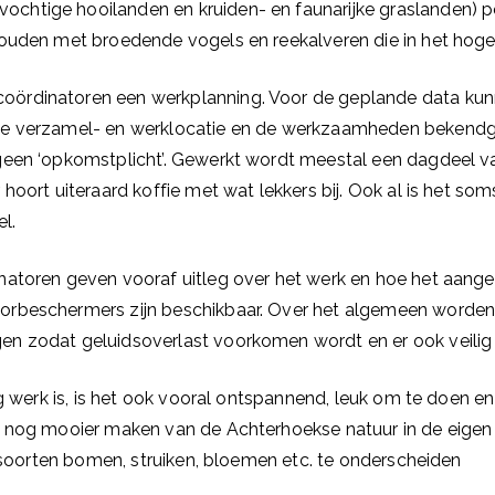
chtige hooilanden en kruiden- en faunarijke graslanden) p
houden met broedende vogels en reekalveren die in het hoge
ördinatoren een werkplanning. Voor de geplande data kunne
de verzamel- en werklocatie en de werkzaamheden bekendgem
geen ‘opkomstplicht’. Gewerkt wordt meestal een dagdeel va
 hoort uiteraard koffie met wat lekkers bij. Ook al is het s
l.
inatoren geven vooraf uitleg over het werk en hoe het aan
oorbeschermers zijn beschikbaar. Over het algemeen wor
en zodat geluidsoverlast voorkomen wordt en er ook veilig
 werk is, is het ook vooral ontspannend, leuk om te doen en gez
t nog mooier maken van de Achterhoekse natuur in de eigen
e soorten bomen, struiken, bloemen etc. te onderscheiden