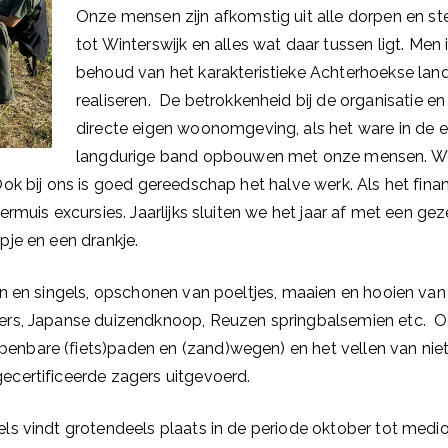
Onze mensen zijn afkomstig uit alle dorpen en st
tot Winterswijk en alles wat daar tussen ligt. Men
behoud van het karakteristieke Achterhoekse lands
realiseren. De betrokkenheid bij de organisatie e
directe eigen woonomgeving, als het ware in de ei
langdurige band opbouwen met onze mensen. We i
ok bij ons is goed gereedschap het halve werk. Als het finan
rmuis excursies. Jaarlijks sluiten we het jaar af met een gez
pje en een drankje.
en en singels, opschonen van poeltjes, maaien en hooien van
kers, Japanse duizendknoop, Reuzen springbalsemien etc.
nbare (fiets)paden en (zand)wegen) en het vellen van niet
certificeerde zagers uitgevoerd.
s vindt grotendeels plaats in de periode oktober tot medio m