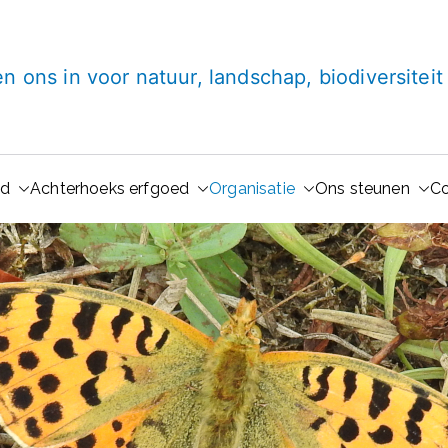
Lugt Stichting
en ons in voor natuur, landschap, biodiversitei
ud
Achterhoeks erfgoed
Organisatie
Ons steunen
Co