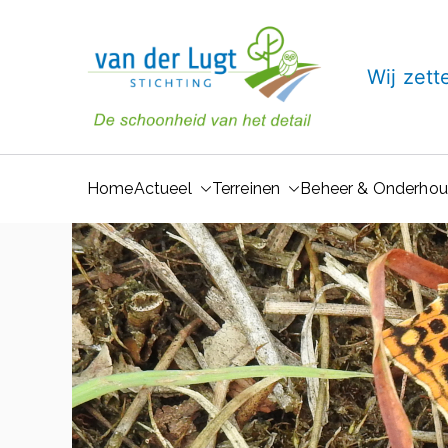
Ga
naar
de
Van der 
Wij zett
inhoud
Home
Actueel
Terreinen
Beheer & Onderho