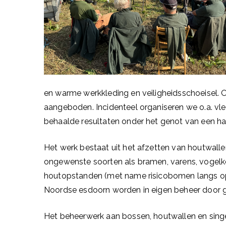
en warme werkkleding en veiligheidsschoeisel. O
aangeboden. Incidenteel organiseren we o.a. vlee
behaalde resultaten onder het genot van een ha
Het werk bestaat uit het afzetten van houtwall
ongewenste soorten als bramen, varens, vogel
houtopstanden (met name risicobomen langs ope
Noordse esdoorn worden in eigen beheer door ge
Het beheerwerk aan bossen, houtwallen en singel