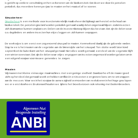
is gericht op verdere verschraling en het verbeteren van de biodiversiteit. Dat doen we door de percelen
periodiek, dus meerdere keren per jaar, te maaien en het maaisel af te voeren.
Sinusbeheer
Sinusbeheer
is een methode voor insectenvriendelijk maaibeheer dat bijdraagt aan herstel en behoud van
biodiversiteit. De percelen grasland worden periodiek gemaaid waarbij delen ongemaaid blijven zodat insecten
zich daarnaartoe kunnen verplaatsen. Delen van de insectenbiotoop blijven dus bestaan. Dat zijn de delen waar
o.a. dagvlinders en andere insecten hun eitjes leggen en zich kunnen verpoppen.
De werkwijze is om eerst een zogenoemd sinuspad te maaien. Kenmerkend daarbij zijn de golvende randen.
Stap twee is het maaien van de vegetatie aan de binnenzijde van het sinuspad. Ten slotte wordt later (rond
september) de buitenkant van het sinuspad gemaaid. Niet alles wordt gemaaid, een deel van de vegetatie blijft
een winter overstaan. Dat zijn de delen waar eitjes en poppen van insecten ongemoeid worden gelaten om in
een volgend voorjaar voor nieuwe generaties te zorgen.
Maaien
Wij maaien met kleine éénassige maaimachines met een geringe snelheid. Daardoor heeft de maaier goed
zicht op het deel dat gemaaid wordt en hebben amfibieën en insecten een grotere kans om te ontsnappen
aan de messen. Waar we in het voorjaar de aanwezigheid vermoeden van reekalveren in het hoge gras lopen
we er eerst doorheen. En uiteraard houden we tijdens het broedseizoen ook rekening met bodembroeders.