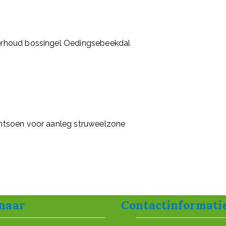
rhoud bossingel Oedingsebeekdal
ntsoen voor aanleg struweelzone
 naar
Contactinformati