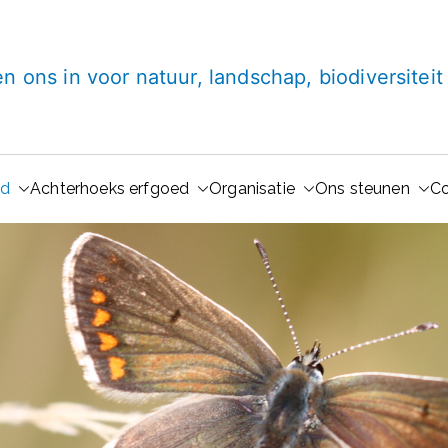
Lugt Stichting
en ons in voor natuur, landschap, biodiversitei
ud
Achterhoeks erfgoed
Organisatie
Ons steunen
Co