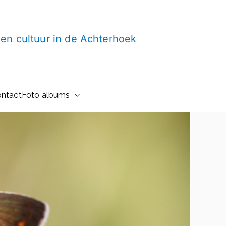
t en cultuur in de Achterhoek
ntact
Foto albums