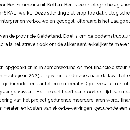
r Ben Simmelink uit Kotten. Ben is een biologische agrari
 (
SKAL) werkt.
Deze stichting ziet erop toe dat biologische
wintergranen verbouwd en geoogst. Uiteraard is het zaaigo
t van de provincie Gelderland. Doel is om de bodemstructu
lora is het streven ook om de akker aantrekkelijker te make
 opgepakt en is, in samenwerking en met financiële steun v
orn Ecologie in 2023 uitgevoerd onderzoek naar de kwaliteit
 gedurende een aantal jaren mineralen (groevekalk en zeolie
graangewassen. Het project heeft een doorlooptijd van mee
ring van het project gedurende meerdere jaren wordt finan
mineralen en kosten van akkerbewerkingen gedurende een aa